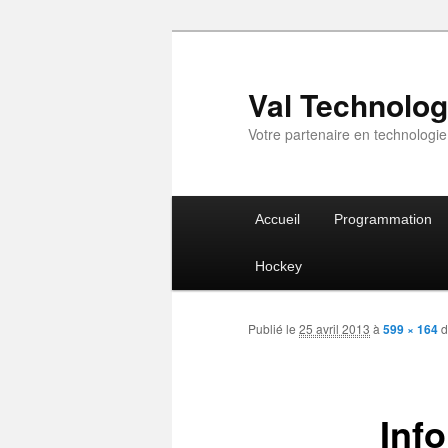
Val Technolog
Votre partenaire en technologie
Menu
Accueil
Programmation
Aller
principal
Hockey
au
Publié le
25 avril 2013
à
599 × 164
d
contenu
principal
Info