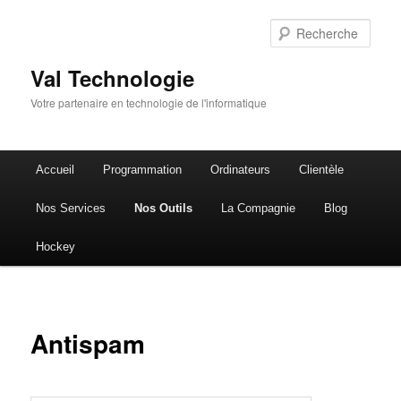
Rech
Val Technologie
Votre partenaire en technologie de l'informatique
Menu
Accueil
Programmation
Ordinateurs
Clientèle
Aller
principal
Nos Services
Nos Outils
La Compagnie
Blog
au
Hockey
contenu
principal
Antispam