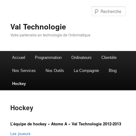
Rech
Val Technologie
Votre partenaire en technologie de l'informatique
Menu
Accueil
Programmation
Ordinateurs
Clientèle
Aller
principal
Nos Services
Nos Outils
La Compagnie
Blog
au
Hockey
contenu
principal
Hockey
L’équipe de hockey « Atome A » Val Technologie 2012-2013
Les joueurs