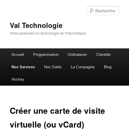
Rech
Val Technologie
Votre partenaire en technologie de l'informatique
Menu
Accueil
Programmation
Ordinateurs
Clientèle
Aller
principal
Nos Services
Nos Outils
La Compagnie
Blog
au
Hockey
contenu
principal
Créer une carte de visite
virtuelle (ou vCard)